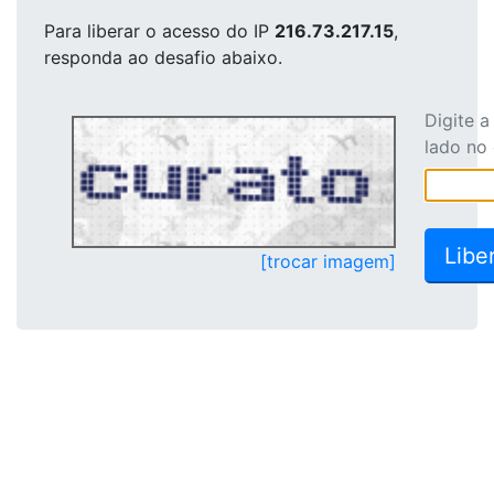
Para liberar o acesso
do IP
216.73.217.15
,
responda ao desafio abaixo.
Digite 
lado no
[trocar imagem]